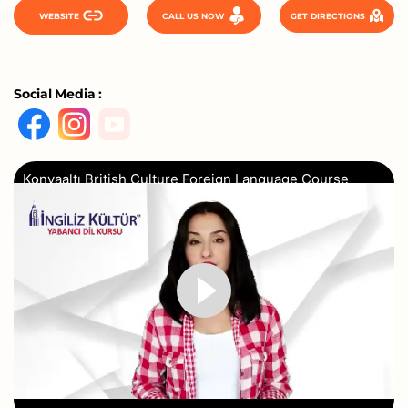
WEBSITE
CALL US NOW
GET DIRECTIONS
Social Media :
Konyaaltı British Culture Foreign Language Course