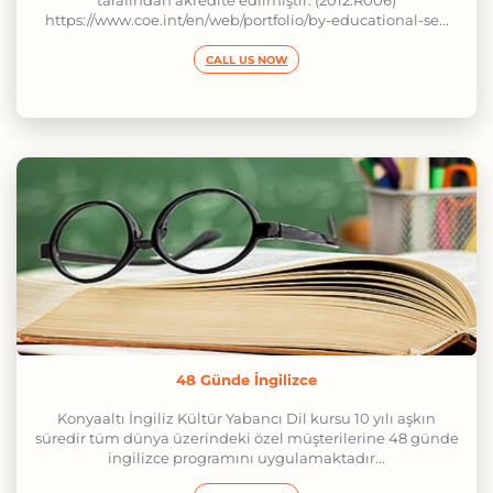
tarafından akredite edilmiştir. (2012.R006)
https://www.coe.int/en/web/portfolio/by-educational-se...
CALL US NOW
48 Günde İngilizce
Konyaaltı İngiliz Kültür Yabancı Dil kursu 10 yılı aşkın
süredir tüm dünya üzerindeki özel müşterilerine 48 günde
ingilizce programını uygulamaktadır...