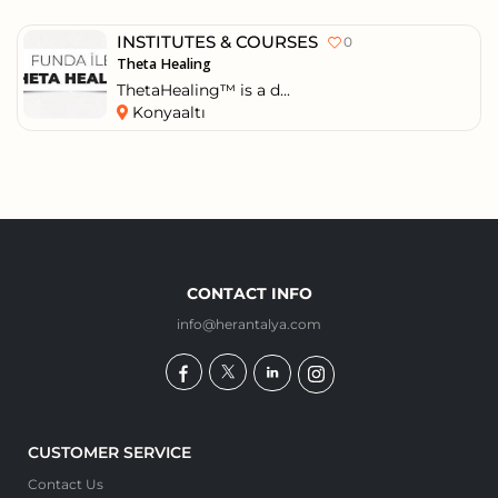
INSTITUTES & COURSES
0
Theta Healing
ThetaHealing™️ is a d...
Konyaaltı
CONTACT INFO
info@herantalya.com
CUSTOMER SERVICE
Contact Us