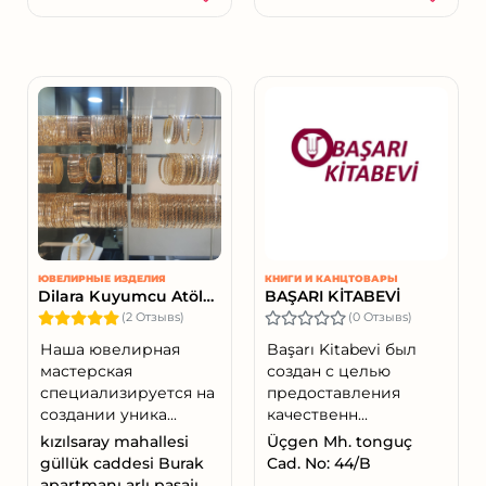
ЮВЕЛИРНЫЕ ИЗДЕЛИЯ
КНИГИ И КАНЦТОВАРЫ
Dilara Kuyumcu Atölyesi
BAŞARI KİTABEVİ
(2 Отзывs)
(0 Отзывs)
Наша ювелирная
Başarı Kitabevi был
мастерская
создан с целью
специализируется на
предоставления
создании уника...
качественн...
kızılsaray mahallesi
Üçgen Mh. tonguç
güllük caddesi Burak
Cad. No: 44/B
apartmanı arlı pasajı