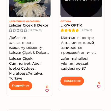
ЦВЕТОЧНЫЕ МАГАЗИНЫ
ОПТИКА
Lalezar Çiçek & Dekor
LİKYA OPTİK
(0 Отзывs)
(1 Отзыв)
Добавьте
Магазин в центре
элегантность
Анталии, который
каждому моменту
занимается
Lalezar Çiçek & Dekor...
продажей оптиче...
Lalezar Çiçek,
zafer mahallesi
Cumhuriyet, Abdi
yıldırım beyazıt
İpekçi Caddesi,
caddesi no 87
Muratpaşa/Antalya,
Türkiye
Подробнее
4
Подробнее
0