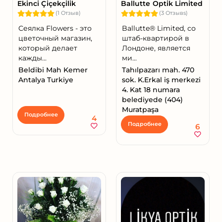
Ekinci Çiçekçilik
Ballutte Optik Limited
(1 Отзыв)
(3 Отзывs)
Сеялка Flowers - это
Ballutte®️ Limited, со
цветочный магазин,
штаб-квартирой в
который делает
Лондоне, является
кажды...
ми...
Beldibi Mah Kemer
Tahılpazarı mah. 470
Antalya Turkiye
sok. K.Erkal iş merkezi
4. Kat 18 numara
belediyede (404)
Muratpaşa
Подробнее
4
Подробнее
6