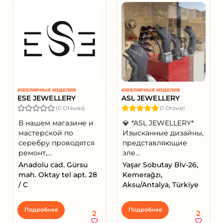
ЮВЕЛИРНЫЕ ИЗДЕЛИЯ
ЮВЕЛИРНЫЕ ИЗДЕЛИЯ
ESE JEWELLERY
ASL JEWELLERY
(0 Отзывs)
(1 Отзыв)
В нашем магазине и
💎 *ASL JEWELLERY*
мастерской по
Изысканные дизайны,
серебру проводятся
представляющие
ремонт,...
эле...
Anadolu cad. Gürsu
Yaşar Sobutay Blv-26,
mah. Oktay tel apt. 28
Kemerağzı,
/ C
Aksu/Antalya, Türkiye
Подробнее
Подробнее
2
2