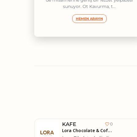
de misafirlerine geniş bir lezzet yelpazesi
sunuyor. Ot Kavurma, t...
HEMEN ARAYIN
KAFE
0
Lora Chocolate & Cof...