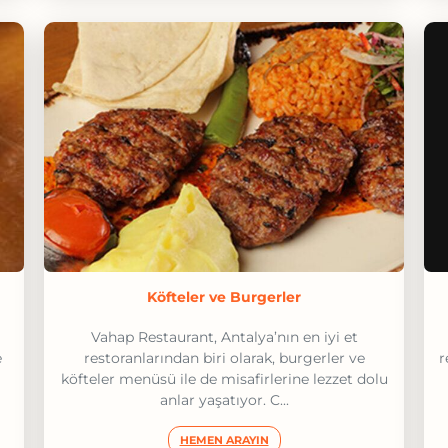
Köfteler ve Burgerler
Vahap Restaurant, Antalya’nın en iyi et
e
restoranlarından biri olarak, burgerler ve
r
köfteler menüsü ile de misafirlerine lezzet dolu
anlar yaşatıyor. C...
HEMEN ARAYIN