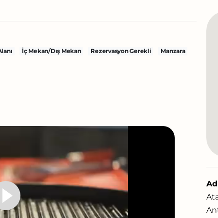
Alanı
İç Mekan/Dış Mekan
Rezervasyon Gerekli
Manzara
Adr
At
Ant