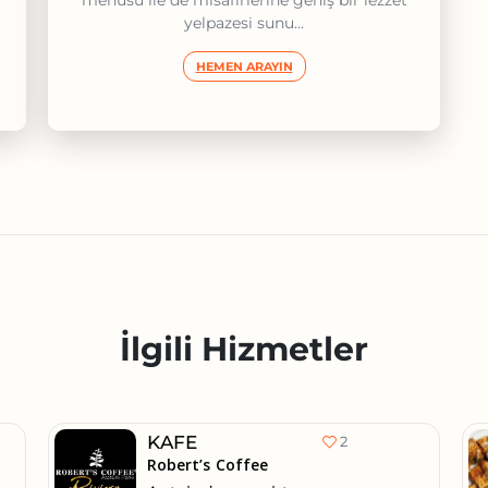
menüsü ile de misafirlerine geniş bir lezzet
yelpazesi sunu...
HEMEN ARAYIN
İlgili Hizmetler
KAFE
2
Robert’s Coffee