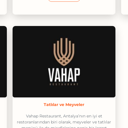
Tatlılar ve Meyveler
Vahap Restaurant, Antalya’nın en iyi et
restoranlarından biri olarak, meyveler ve tatlılar