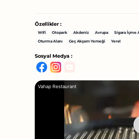
Özellikler :
Wifi
Otopark
Akdeniz
Avrupa
Sigara İçme 
Oturma Alanı
Geç Akşam Yemeği
Yerel
Sosyal Medya :
Vahap Restaurant