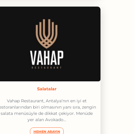
Salatalar
Vahap Restaurant, Antalya’nın en iyi et
estoranlarından biri olmasının yanı sıra, zengin
salata menüsüyle de dikkat çekiyor. Menüde
yer alan Avokado...
HEMEN ARAYIN