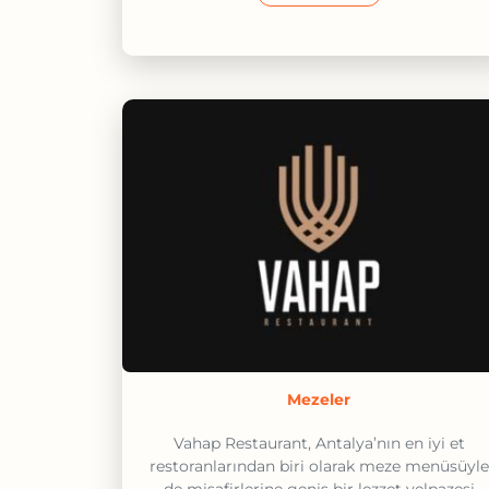
Mezeler
Vahap Restaurant, Antalya’nın en iyi et
restoranlarından biri olarak meze menüsüyle